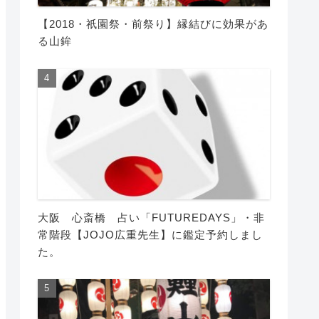
【2018・祇園祭・前祭り】縁結びに効果があ
る山鉾
大阪 心斎橋 占い「FUTUREDAYS」・非
常階段【JOJO広重先生】に鑑定予約しまし
た。