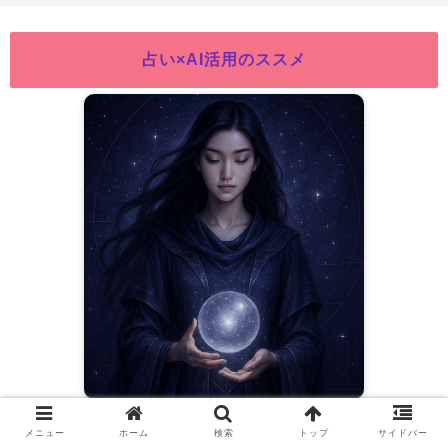
占い×AI活用のススメ
メニュー
ホーム
検索
トップ
サイドバー
▶ 詳しくはこちら