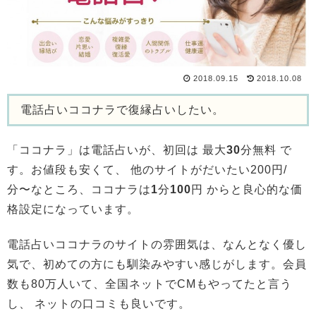
2018.09.15
2018.10.08
電話占いココナラで復縁占いしたい。
「ココナラ」は電話占いが、初回は
最大
30
分無料 で
す。
お値段も安くて、 他のサイトがだいたい200円/
分〜なところ、ココナラは
1
分
100
円
からと良心的な価
格設定になっています。
電話占いココナラの
サイトの雰囲気は、なんとなく優し
気で、初めての方にも馴染みやすい感じがします。
会員
数も80万人いて、全国ネットでCMもやってたと言う
し、 ネットの口コミも良いです。