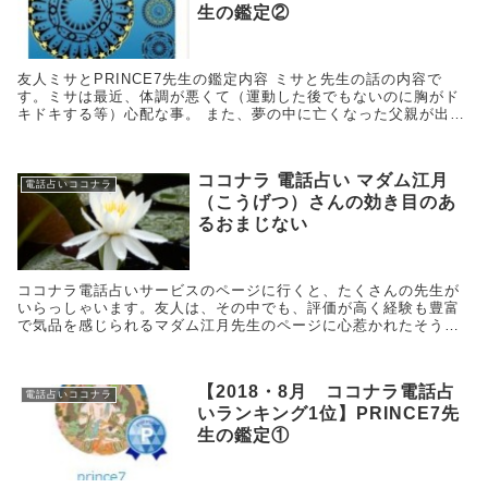
生の鑑定②
友人ミサとPRINCE7先生の鑑定内容 ミサと先生の話の内容で
す。ミサは最近、体調が悪くて（運動した後でもないのに胸がド
キドキする等）心配な事。 また、夢の中に亡くなった父親が出て
きて、叱られた事を相談しました。その際にはミサが道ならぬ恋
を...
ココナラ 電話占い マダム江月
電話占いココナラ
（こうげつ）さんの効き目のあ
るおまじない
ココナラ電話占いサービスのページに行くと、たくさんの先生が
いらっしゃいます。友人は、その中でも、評価が高く経験も豊富
で気品を感じられるマダム江月先生のページに心惹かれたそうで
す。お値段も良心的です。しかし、なかなか、ご待機の時間があ
いません。粘り強く、合間をみては、ページを訪れていたようで
す。
【2018・8月 ココナラ電話占
電話占いココナラ
いランキング1位】PRINCE7先
生の鑑定①