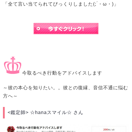
「全て言い当てられてびっくりしました(; ́・ω・)」
今取るべき行動をアドバイスします
～彼の本心を知りたい。。彼との復縁、音信不通に悩む
方へ～
<鑑定師>
☆hanaスマイル☆ さん