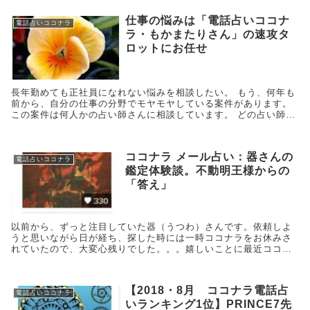
仕事の悩みは「電話占いココナ
電話占いココナラ
ラ・もかまたりさん」の速攻タ
ロットにお任せ
長年勤めても正社員になれない悩みを相談したい。 もう、何年も
前から、自分の仕事の分野でモヤモヤしている案件があります。
この案件は何人かの占い師さんに相談しています。 どの占い師さ
んも「なれるけど、少し先」という答えです。 「もう！！いつ
ま...
ココナラ メール占い：器さんの
電話占いココナラ
鑑定体験談。不動明王様からの
「答え」
以前から、ずっと注目していた器（うつわ）さんです。依頼しよ
うと思いながら日が経ち、探した時には一時ココナラをお休みさ
れていたので、大変心残りでした。。。嬉しいことに最近ココナ
ラに復帰されました！！！早速お願いしました。
【2018・8月 ココナラ電話占
電話占いココナラ
いランキング1位】PRINCE7先