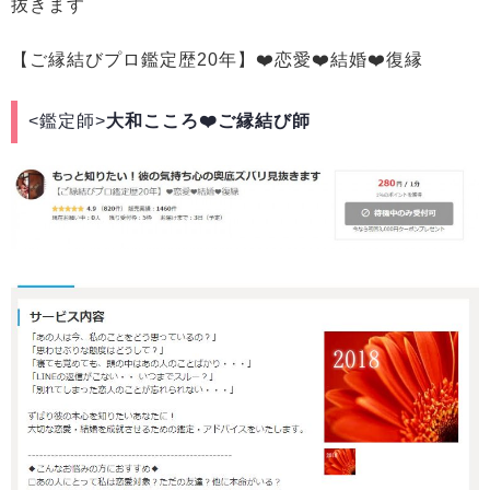
抜きます
【ご縁結びプロ鑑定歴20年】❤️恋愛❤️結婚❤️復縁
<鑑定師>
大和こころ❤️ご縁結び師