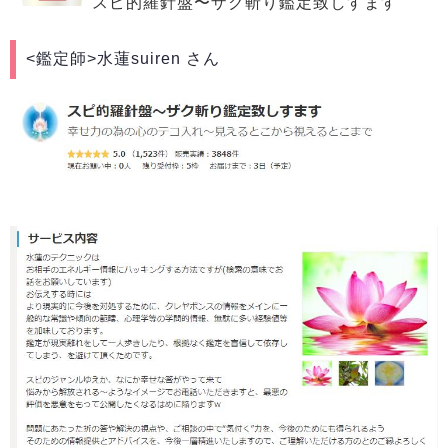
スピ的羅針盤〜ザク斬り鑑定致しすます
<鑑定師>
水蓮suiren さん