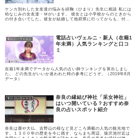
ケンカ別れした女友達の悩みを緋鞠（ひまり）先生に相談 私には
幼なじみの女友達・Ｍがいます。 彼女とは小学校からのときから
の付き合いでした。彼女が結婚して他府県に行ってからも、付き
合いが続いていました。 しかし３年前、些細な私の何気ない一言
に...
電話占いヴェルニ・新人（在籍1
電話占いヴェルニ
年未満）人気ランキングと口コ
ミ
在籍1年未満でデータから人気の占い師ランキングを算出しまし
た。 どの先生がいいか迷われた時の参考にどうぞ。（2019年8月
データ）
奈良の縁結び神社「采女神社」
電話占いヴェルニ
はいつ開いている？おすすめ奈
良の占いスポット紹介
奈良は鹿や大仏、吉野山の桜など見どころ満載の人気の観光地で
す。１３００年の歴史を今に残す、ならまち周辺、猿沢池付近は