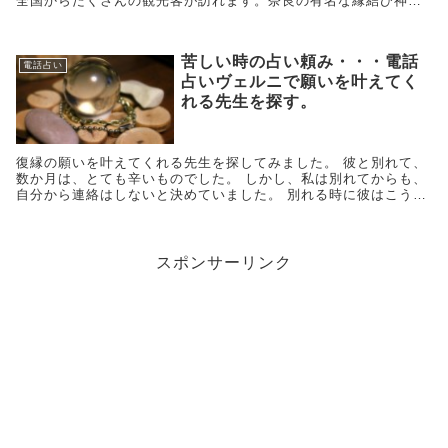
全国からたくさんの観光客が訪れます。奈良の有名な縁結び神社
の「采女神社」のお祭りは２０２０年はどんなお祀りになるの
か。いつ行けば采女神社のお守りを賜る事ができるのか。猿沢池
周辺のパワースポットや奈良の有名な占い館を紹介します。「千
苦しい時の占い頼み・・・電話
里眼・ＪＡ奈良駅前店」の人気占い師楓（かえで）先生にお得に
電話占い
占いヴェルニで願いを叶えてく
鑑定してもらう裏技も。
れる先生を探す。
復縁の願いを叶えてくれる先生を探してみました。 彼と別れて、
数か月は、とても辛いものでした。 しかし、私は別れてからも、
自分から連絡はしないと決めていました。 別れる時に彼はこう言
いました。「別れても友達で。。。」←男性のこの言葉を信じて
は...
スポンサーリンク