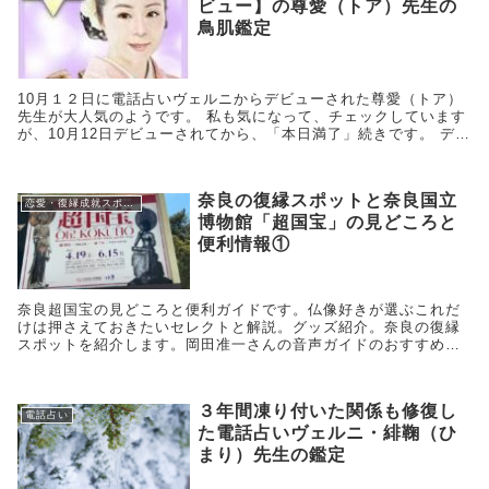
ビュー】の尊愛（トア）先生の
鳥肌鑑定
10月１２日に電話占いヴェルニからデビューされた尊愛（トア）
先生が大人気のようです。 私も気になって、チェックしています
が、10月12日デビューされてから、「本日満了」続きです。 デビ
ューからわずかな日数でも、凄い人気の先生です。
奈良の復縁スポットと奈良国立
恋愛・復縁成就スポット
博物館「超国宝」の見どころと
便利情報①
奈良超国宝の見どころと便利ガイドです。仏像好きが選ぶこれだ
けは押さえておきたいセレクトと解説。グッズ紹介。奈良の復縁
スポットを紹介します。岡田准一さんの音声ガイドのおすすめポ
イントも。会場で迷わないマップつき。
３年間凍り付いた関係も修復し
電話占い
た電話占いヴェルニ・緋鞠（ひ
まり）先生の鑑定