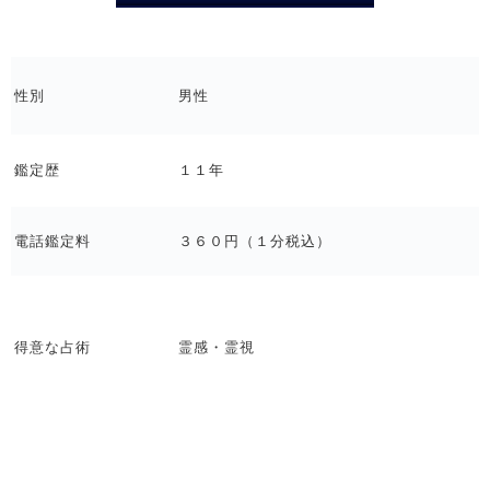
性別
男性
鑑定歴
１１年
電話鑑定料
３６０円（１分税込）
得意な占術
霊感・霊視